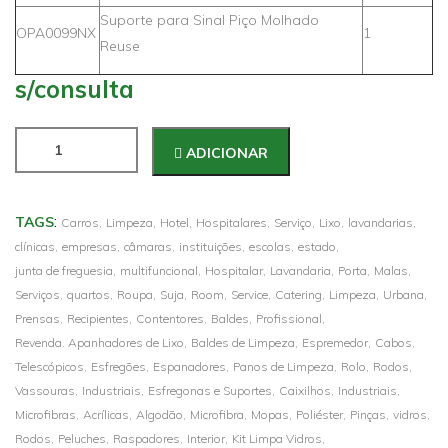
Suporte para Sinal Piço Molhado
OPA0099NX
1
Reuse
s/consulta
ADICIONAR
:
TAGS
Carros,
Limpeza,
Hotel,
Hospitalares,
Serviço,
Lixo,
lavandarias,
clínicas,
empresas,
câmaras,
instituições,
escolas,
estado,
junta de freguesia,
multifuncional,
Hospitalar,
Lavandaria,
Porta,
Malas,
Serviços,
quartos,
Roupa,
Suja,
Room,
Service,
Catering,
Limpeza,
Urbana,
Prensas,
Recipientes,
Contentores,
Baldes,
Profissional,
Revenda. Apanhadores de Lixo,
Baldes de Limpeza,
Espremedor,
Cabos,
Telescópicos,
Esfregões,
Espanadores,
Panos de Limpeza,
Rolo,
Rodos,
Vassouras,
Industriais,
Esfregonas e Suportes,
Caixilhos,
Industriais,
Microfibras,
Acrílicas,
Algodão,
Microfibra,
Mopas,
Poliéster,
Pinças,
vidros,
Rodos,
Peluches,
Raspadores,
Interior,
Kit Limpa Vidros,