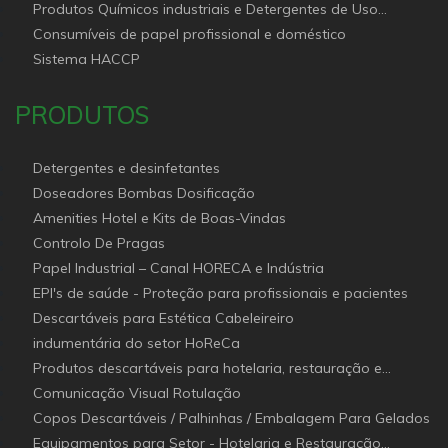
Produtos Químicos industriais e Detergentes de Uso
Profissional e doméstico
Consumíveis de papel profissional e doméstico
Sistema HACCP
PRODUTOS
Detergentes e desinfetantes
Doseadores Bombas Dosificação
Amenities Hotel e Kits de Boas-Vindas
Controlo De Pragas
Papel Industrial – Canal HORECA e Indústria
EPI's de saúde - Proteção para profissionais e pacientes
Descartáveis para Estética Cabeleireiro
indumentária do setor HoReCa
Produtos descartáveis para hotelaria, restauração e
catering (Canal Horeca)
Comunicação Visual Rotulação
Copos Descartáveis / Palhinhas / Embalagem Para Gelados
Equipamentos para Setor - Hotelaria e Restauração