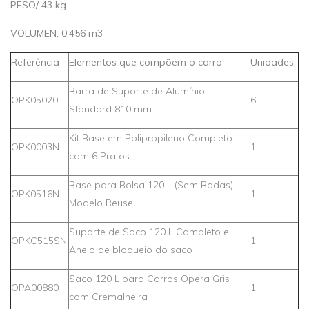
PESO/ 43 kg
VOLUMEN;
0,456 m
3
Referência
Elementos que compõem o carro
Unidades
Barra de Suporte de Alumínio -
OPK05020
6
Standard 810 mm
Kit Base em Polipropileno Completo
OPK0003N
1
com 6 Pratos
Base para Bolsa 120 L (Sem Rodas) -
OPK0516N
1
Modelo Reuse
Suporte de Saco 120 L Completo e
OPKC515SN
1
Anelo de bloqueio do saco
Saco 120 L para Carros Opera Gris
OPA00880
1
com Cremalheira