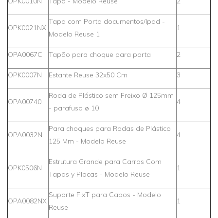
OPK0010N
Tapa - Modelo Reuse
2
Tapa com Porta documentos/Ipad -
OPK0021NX
1
Modelo Reuse 1
OPA0067C
Tapão para choque para porta
2
OPK0007N
Estante Reuse 32x50 Cm
3
Roda de Plástico sem Freixo Ø 125mm
OPA00740
4
- parafuso ø 10
Para choques para Rodas de Plástico
OPA0032N
4
125 Mm - Modelo Reuse
Estrutura Grande para Carros Com
OPK0506N
1
Tapas y Placas - Modelo Reuse
Suporte FixT para Cabos - Modelo
OPA0082NX
1
Reuse