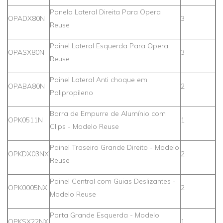
Panela Lateral Direita Para Opera
OPADX80N
3
Reuse
Painel Lateral Esquerda Para Opera
OPASX80N
3
Reuse
Painel Lateral Anti choque em
OPABA80N
2
Polipropileno
Barra de Empurre de Alumínio com
OPK0511N
1
Clips - Modelo Reuse
Painel Traseiro Grande Direito - Modelo
OPKDX03NX
2
Reuse
Painel Central com Guias Deslizantes -
OPK0005NX
2
Modelo Reuse
Porta Grande Esquerda - Modelo
OPKSX22NX
1