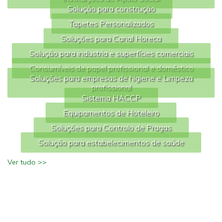
Solução para construção
Tapetes Personalizados
Soluções para Canal Horeca
Solução para industria e superfícies comerciais
Consumíveis de papel profissional e doméstico
Soluções para empresas de higiene e Limpeza
profissional
Sistema HACCP
Equipamentos de Hoteleiro
Soluções para Controlo de Pragas
Solução para estabelecimentos de saúde
Ver tudo >>