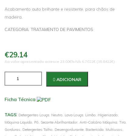
Acabamento auto brilhante e resistente, para chãos de
madeira.
CATEGORIA: TRATAMENTO DE PAVIMENTOS
€29.14
Ao valor apresentado acresce 23.00€% IVA 6.7022€ (35.8422€)
ADICIONAR
Ficha Técnica
:
TAGS
Detergentes Louça,
Neutro,
Lava Louça,
Limão,
Higienizado,
Máquina Liquido,
Pó,
Secante Abrilhantador,
Anti-Calcário Máquina,
Tira,
Gorduras,
Detergentes Talho,
Desengordurante,
Bactericida,
Multiusos,