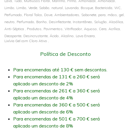
Lava,
Tudo,
Multiusos Floral,
Marinho,
Pinho,
Amoniacal,
Amoniacal,
Limão,
Limão,
Verde,
Sabão,
natural,
Lavanda,
Bosque,
Bactericida,
WC,
Perfumado,
Floral Talco,
Dove,
Ambientadores,
Sabonete,
para,
mãos,
gel,
neutro,
Perfumado,
Banho,
Desinfectante,
Instantâneo,
Solução,
Alcoólica,
Anti-Séptica ,
Produtos,
Pavimentos,
Vitrificador,
Aquoso,
Cera,
Acrílica,
Decapante,
Desincrustante,
Ácido,
Alcalino,
Lava Encera,
Lixívia Gel com Cloro Ativo ,
Política de Desconto
Para encomendas até 130 € sem descontos.
Para encomendas de 131 € a 260 € será
aplicado um desconto de 2%
Para encomendas de 261 € a 360 € será
aplicado um desconto de 4%
Para encomendas de 360 € a 500 € será
aplicado um desconto de 6%
Para encomendas de 501 € a 700 € será
aplicado um desconto de 8%