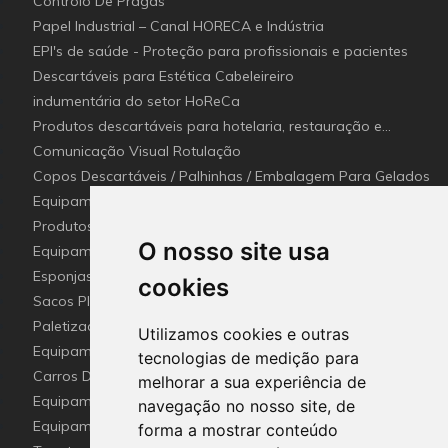
Controlo De Pragas
Papel Industrial – Canal HORECA e Indústria
EPI's de saúde - Proteção para profissionais e pacientes
Descartáveis para Estética Cabeleireiro
indumentária do setor HoReCa
Produtos descartáveis para hotelaria, restauração e
catering (Canal Horeca)
Comunicação Visual Rotulação
Copos Descartáveis / Palhinhas / Embalagem Para Gelados
Equipamentos para Setor - Hotelaria e Restauração
(Horeca)
Produtos e utensílios Detetaveis para a Indústria Alimentar
O nosso site usa
Equipamentos e Utensílios de Limpeza
Esponjas esfregões inox e Fibras (Disco de limpeza)
cookies
industriais
Sacos Plástico e Mangas de lavandaria Industrial
Paletização e embalagem industrial
Utilizamos cookies e outras
Equipamento De Hotel HO.RE.CA
tecnologias de medição para
Carros De Apoio & Baldes De Limpeza
melhorar a sua experiência de
Equipamentos Sanitários Para locais Públicos.
navegação no nosso site, de
Equipamentos para recolha selectiva de resíduos
forma a mostrar conteúdo