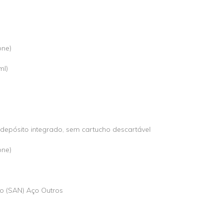
one)
ml)
 depósito integrado, sem cartucho descartável
one)
ilo (SAN) Aço Outros