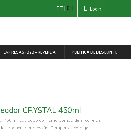
PT |
EN
Login
EMPRESAS (B2B - REVENDA)
POLÍTICA DE DESCONTO
oseador CRYSTAL 450ml
al 450 ml. Equipado com uma bomba de silicone de
 de sabonete por pressão. Compatível com gel