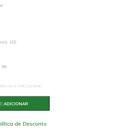
el
mm): 155
 99
€% IVA 3.726€ (19.926€)
ADICIONAR
lítica de Desconto