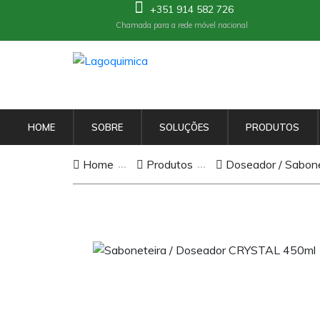
+351 914 582 726
Chamada para a rede móvel nacional
HOME
SOBRE
SOLUÇÕES
PRODUTOS
Home
Produtos
Doseador / Sabone