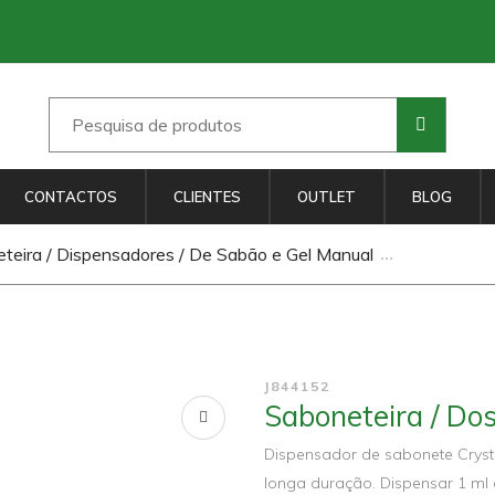
CONTACTOS
CLIENTES
OUTLET
BLOG
teira / Dispensadores / De Sabão e Gel Manual
J844152
Saboneteira / D
Dispensador de sabonete Cryst
longa duração. Dispensar 1 ml