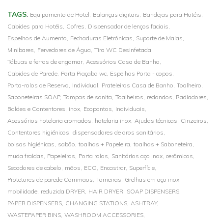
:
TAGS
Equipamento de Hotel,
Balanças digitais,
Bandejas para Hotéis,
Cabides para Hotéis,
Cofres,
Dispensador de lenços faciais,
Espelhos de Aumento,
Fechaduras Eletrónicas,
Suporte de Malas,
Minibares,
Fervedores de Água,
Tira WC Desinfetada,
Tábuas e ferros de engomar,
Acessórios Casa de Banho,
Cabides de Parede,
Porta Piaçaba wc,
Espelhos Porta - copos,
Porta-rolos de Reserva,
Individual,
Prateleiras Casa de Banho,
Toalheiro,
Saboneteiras SOAP,
Tampas de sanita,
Toalheiros,
redondos,
Radiadores,
Baldes e Contentores,
inox,
Ecopontos,
Individuais,
Acessórios hotelaria cromados,
hotelaria inox,
Ajudas técnicas,
Cinzeiros,
Contentores higiénicos,
dispensadores de aros sanitários,
bolsas higiénicas,
sabão,
toalhas + Papeleira,
toalhas + Saboneteira,
muda fraldas,
Papeleiras,
Porta rolos,
Sanitários aço inox,
cerâmicos,
Secadores de cabelo,
mãos,
ECO,
Encastrar,
Superfície,
Protetores de parede Corrimãos,
Torneiras,
Grelhas em aço inox,
mobilidade,
reduzida DRYER,
HAIR DRYER,
SOAP DISPENSERS,
PAPER DISPENSERS,
CHANGING STATIONS,
ASHTRAY,
WASTEPAPER BINS,
WASHROOM ACCESSORIES,