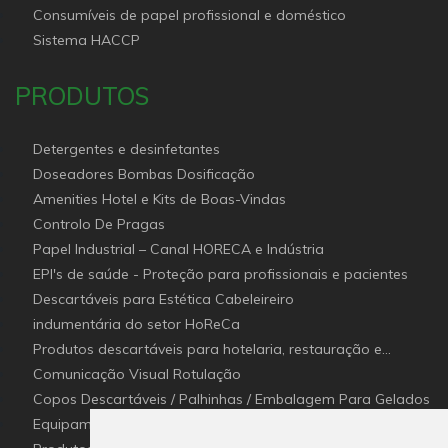
Profissional e doméstico
Consumíveis de papel profissional e doméstico
Sistema HACCP
PRODUTOS
Detergentes e desinfetantes
Doseadores Bombas Dosificação
Amenities Hotel e Kits de Boas-Vindas
Controlo De Pragas
Papel Industrial – Canal HORECA e Indústria
EPI's de saúde - Proteção para profissionais e pacientes
Descartáveis para Estética Cabeleireiro
indumentária do setor HoReCa
Produtos descartáveis para hotelaria, restauração e
catering (Canal Horeca)
Comunicação Visual Rotulação
Copos Descartáveis / Palhinhas / Embalagem Para Gelados
Equipamentos para Setor - Hotelaria e Restauração