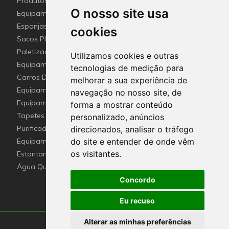
(Horeca)
Produtos e utensílios Detetaveis para a Indústria Alimentar
O nosso site usa
Equipamentos e Utensílios de Limpeza
Esponjas esfregões inox e Fibras (Disco de limpeza)
cookies
industriais
Sacos Plástico e Mangas de lavandaria Industrial
Paletização e embalagem industrial
Utilizamos cookies e outras
Equipamento De Hotel HO.RE.CA
tecnologias de medição para
Carros De Apoio & Baldes De Limpeza
melhorar a sua experiência de
Equipamentos Sanitários Para locais Públicos.
navegação no nosso site, de
Equipamentos para recolha selectiva de resíduos
forma a mostrar conteúdo
Tapetes de Entrada Personalizados com Logótipo
personalizado, anúncios
Purificador e esterilizador de ar e Nebulizadores
direcionados, analisar o tráfego
Equipamentos de Emergência
do site e entender de onde vêm
os visitantes.
Estantantes e Soluções em Altura
Água Quente Sanitária ( Termoacumulador elétrico )
Concordo
Eu recuso
Alterar as minhas preferências
Lagoquimica ® 2010-2026