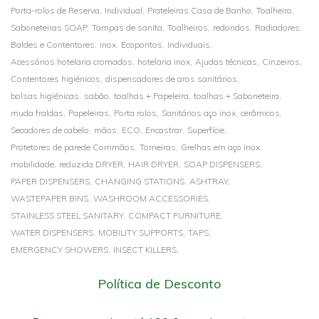
Porta-rolos de Reserva,
Individual,
Prateleiras Casa de Banho,
Toalheiro,
Saboneteiras SOAP,
Tampas de sanita,
Toalheiros,
redondos,
Radiadores,
Baldes e Contentores,
inox,
Ecopontos,
Individuais,
Acessórios hotelaria cromados,
hotelaria inox,
Ajudas técnicas,
Cinzeiros,
Contentores higiénicos,
dispensadores de aros sanitários,
bolsas higiénicas,
sabão,
toalhas + Papeleira,
toalhas + Saboneteira,
muda fraldas,
Papeleiras,
Porta rolos,
Sanitários aço inox,
cerâmicos,
Secadores de cabelo,
mãos,
ECO,
Encastrar,
Superfície,
Protetores de parede Corrimãos,
Torneiras,
Grelhas em aço inox,
mobilidade,
reduzida DRYER,
HAIR DRYER,
SOAP DISPENSERS,
PAPER DISPENSERS,
CHANGING STATIONS,
ASHTRAY,
WASTEPAPER BINS,
WASHROOM ACCESSORIES,
STAINLESS STEEL SANITARY,
COMPACT FURNITURE,
WATER DISPENSERS,
MOBILITY SUPPORTS,
TAPS,
EMERGENCY SHOWERS,
INSECT KILLERS,
Política de Desconto