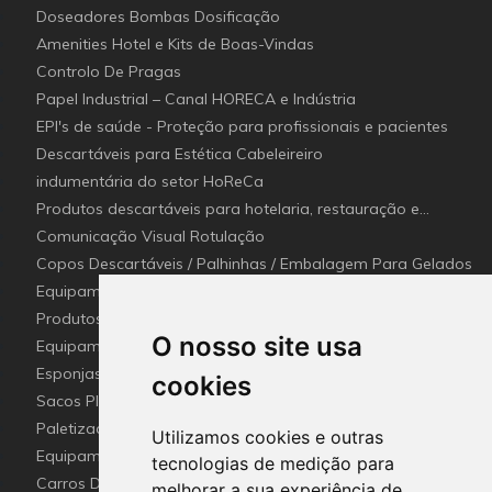
Doseadores Bombas Dosificação
Amenities Hotel e Kits de Boas-Vindas
Controlo De Pragas
Papel Industrial – Canal HORECA e Indústria
EPI's de saúde - Proteção para profissionais e pacientes
Descartáveis para Estética Cabeleireiro
indumentária do setor HoReCa
Produtos descartáveis para hotelaria, restauração e
catering (Canal Horeca)
Comunicação Visual Rotulação
Copos Descartáveis / Palhinhas / Embalagem Para Gelados
Equipamentos para Setor - Hotelaria e Restauração
(Horeca)
Produtos e utensílios Detetaveis para a Indústria Alimentar
O nosso site usa
Equipamentos e Utensílios de Limpeza
Esponjas esfregões inox e Fibras (Disco de limpeza)
cookies
industriais
Sacos Plástico e Mangas de lavandaria Industrial
Paletização e embalagem industrial
Utilizamos cookies e outras
Equipamento De Hotel HO.RE.CA
tecnologias de medição para
Carros De Apoio & Baldes De Limpeza
melhorar a sua experiência de