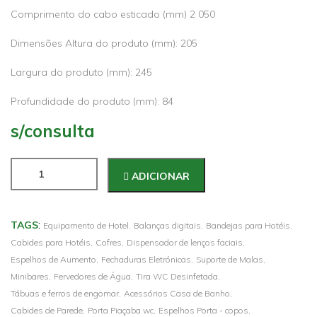
Comprimento do cabo esticado (mm) 2 050
Dimensões Altura do produto (mm): 205
Largura do produto (mm): 245
Profundidade do produto (mm): 84
s/consulta
ADICIONAR
:
TAGS
Equipamento de Hotel,
Balanças digitais,
Bandejas para Hotéis,
Cabides para Hotéis,
Cofres,
Dispensador de lenços faciais,
Espelhos de Aumento,
Fechaduras Eletrónicas,
Suporte de Malas,
Minibares,
Fervedores de Água,
Tira WC Desinfetada,
Tábuas e ferros de engomar,
Acessórios Casa de Banho,
Cabides de Parede,
Porta Piaçaba wc,
Espelhos Porta - copos,