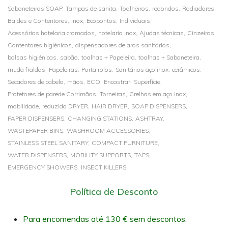
Saboneteiras SOAP,
Tampas de sanita,
Toalheiros,
redondos,
Radiadores,
Baldes e Contentores,
inox,
Ecopontos,
Individuais,
Acessórios hotelaria cromados,
hotelaria inox,
Ajudas técnicas,
Cinzeiros,
Contentores higiénicos,
dispensadores de aros sanitários,
bolsas higiénicas,
sabão,
toalhas + Papeleira,
toalhas + Saboneteira,
muda fraldas,
Papeleiras,
Porta rolos,
Sanitários aço inox,
cerâmicos,
Secadores de cabelo,
mãos,
ECO,
Encastrar,
Superfície,
Protetores de parede Corrimãos,
Torneiras,
Grelhas em aço inox,
mobilidade,
reduzida DRYER,
HAIR DRYER,
SOAP DISPENSERS,
PAPER DISPENSERS,
CHANGING STATIONS,
ASHTRAY,
WASTEPAPER BINS,
WASHROOM ACCESSORIES,
STAINLESS STEEL SANITARY,
COMPACT FURNITURE,
WATER DISPENSERS,
MOBILITY SUPPORTS,
TAPS,
EMERGENCY SHOWERS,
INSECT KILLERS,
Política de Desconto
Para encomendas até 130 € sem descontos.