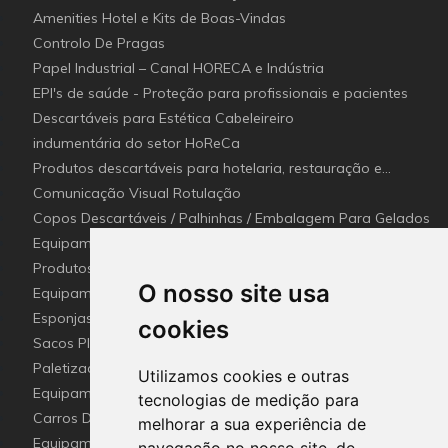
Amenities Hotel e Kits de Boas-Vindas
Controlo De Pragas
Papel Industrial – Canal HORECA e Indústria
EPI's de saúde - Proteção para profissionais e pacientes
Descartáveis para Estética Cabeleireiro
indumentária do setor HoReCa
Produtos descartáveis para hotelaria, restauração e
catering (Canal Horeca)
Comunicação Visual Rotulação
Copos Descartáveis / Palhinhas / Embalagem Para Gelados
Equipamentos para Setor - Hotelaria e Restauração
(Horeca)
Produtos e utensílios Detetaveis para a Indústria Alimentar
O nosso site usa
Equipamentos e Utensílios de Limpeza
Esponjas esfregões inox e Fibras (Disco de limpeza)
cookies
industriais
Sacos Plástico e Mangas de lavandaria Industrial
Paletização e embalagem industrial
Utilizamos cookies e outras
Equipamento De Hotel HO.RE.CA
tecnologias de medição para
Carros De Apoio & Baldes De Limpeza
melhorar a sua experiência de
Equipamentos Sanitários Para locais Públicos.