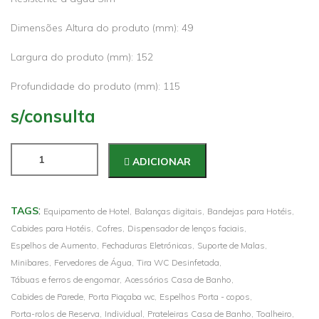
Dimensões Altura do produto (mm): 49
Largura do produto (mm): 152
Profundidade do produto (mm): 115
s/consulta
ADICIONAR
:
TAGS
Equipamento de Hotel,
Balanças digitais,
Bandejas para Hotéis,
Cabides para Hotéis,
Cofres,
Dispensador de lenços faciais,
Espelhos de Aumento,
Fechaduras Eletrónicas,
Suporte de Malas,
Minibares,
Fervedores de Água,
Tira WC Desinfetada,
Tábuas e ferros de engomar,
Acessórios Casa de Banho,
Cabides de Parede,
Porta Piaçaba wc,
Espelhos Porta - copos,
Porta-rolos de Reserva,
Individual,
Prateleiras Casa de Banho,
Toalheiro,