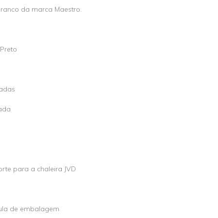
branco da marca Maestro.
 Preto
zadas
rada
orte para a chaleira JVD
cula de embalagem