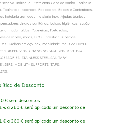
e Reserva,
Individual,
Prateleiras Casa de Banho,
Toalheiro,
a,
Toalheiros,
redondos,
Radiadores,
Baldes e Contentores,
os hotelaria cromados,
hotelaria inox,
Ajudas técnicas,
spensadores de aros sanitários,
bolsas higiénicas,
sabão,
eira,
muda fraldas,
Papeleiras,
Porta rolos,
res de cabelo,
mãos,
ECO,
Encastrar,
Superfície,
iras,
Grelhas em aço inox,
mobilidade,
reduzida DRYER,
PER DISPENSERS,
CHANGING STATIONS,
ASHTRAY,
CESSORIES,
STAINLESS STEEL SANITARY,
ENSERS,
MOBILITY SUPPORTS,
TAPS,
LERS,
lítica de Desconto
0 € sem descontos.
 € a 260 € será aplicado um desconto de
 € a 360 € será aplicado um desconto de