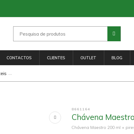
CONTACTOS
CLIENTES
OUTLET
BLOG
eis
8661164
Chávena Maestro 
Chávena Maestro 200 ml + pire