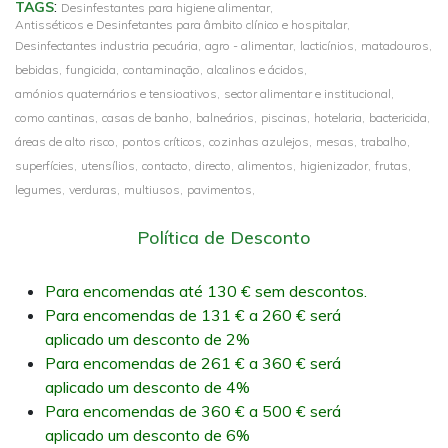
:
TAGS
Desinfestantes para higiene alimentar,
Antisséticos e Desinfetantes para âmbito clínico e hospitalar,
Desinfectantes industria pecuária,
agro - alimentar,
lacticínios,
matadouros,
bebidas,
fungicida,
contaminação,
alcalinos e ácidos,
amónios quaternários e tensioativos,
sector alimentar e institucional,
como cantinas,
casas de banho,
balneários,
piscinas,
hotelaria,
bactericida,
áreas de alto risco,
pontos críticos,
cozinhas azulejos,
mesas,
trabalho,
superfícies,
utensílios,
contacto,
directo,
alimentos,
higienizador,
frutas,
legumes,
verduras,
multiusos,
pavimentos,
Política de Desconto
Para encomendas até 130 € sem descontos.
Para encomendas de 131 € a 260 € será
aplicado um desconto de 2%
Para encomendas de 261 € a 360 € será
aplicado um desconto de 4%
Para encomendas de 360 € a 500 € será
aplicado um desconto de 6%