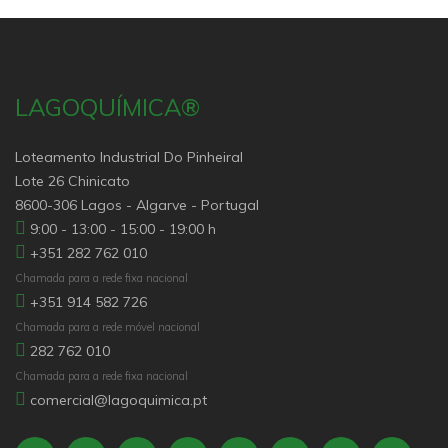
LAGOQUÍMICA®
Loteamento Industrial Do Pinheiral
Lote 26 Chinicato
8600-306 Lagos - Algarve - Portugal
9:00 - 13:00 - 15:00 - 19:00 h
+351 282 762 010
Chamada para a rede fixa nacional
+351 914 582 726
Chamada para a rede móvel nacional
282 762 010
Chamada para a rede fixa nacional
comercial@lagoquimica.pt