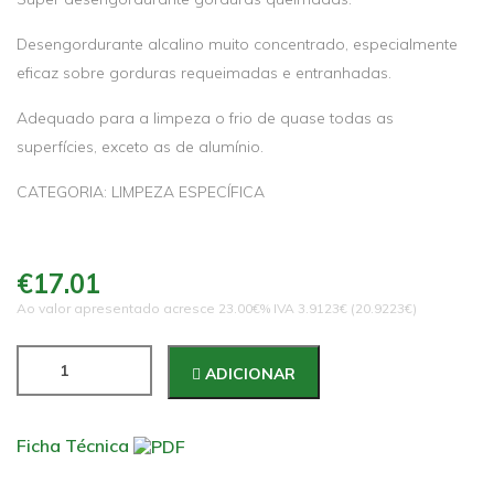
Desengordurante alcalino muito concentrado, especialmente
eficaz sobre gorduras requeimadas e entranhadas.
Adequado para a limpeza o frio de quase todas as
superfícies, exceto as de alumínio.
CATEGORIA: LIMPEZA ESPECÍFICA
€17.01
Ao valor apresentado acresce 23.00€% IVA 3.9123€ (20.9223€)
ADICIONAR
Ficha Técnica