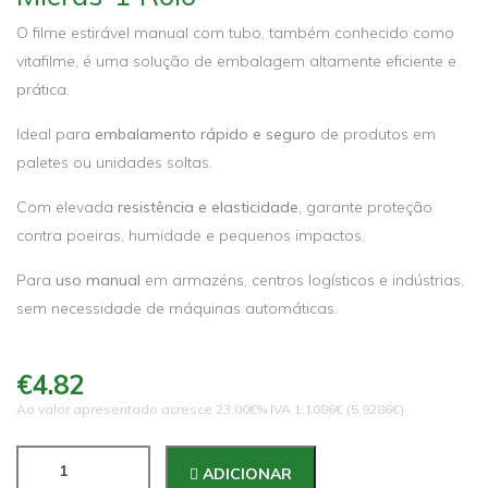
O filme estirável manual com tubo, também conhecido como
vitafilme, é uma solução de embalagem altamente eficiente e
prática.
Ideal para
embalamento rápido e seguro
de produtos em
paletes ou unidades soltas.
Com elevada
resistência e elasticidade
, garante proteção
contra poeiras, humidade e pequenos impactos.
Para
uso manual
em armazéns, centros logísticos e indústrias,
sem necessidade de máquinas automáticas.
€4.82
Ao valor apresentado acresce 23.00€% IVA 1.1086€ (5.9286€)
ADICIONAR