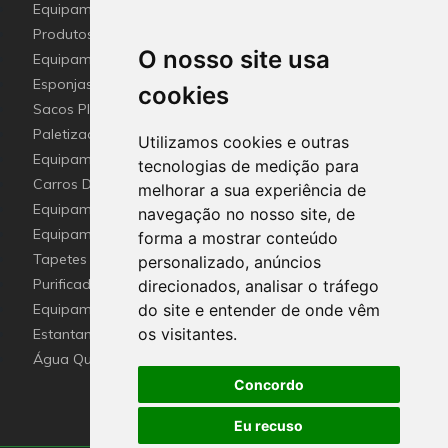
Equipamentos para Setor - Hotelaria e Restauração
(Horeca)
Produtos e utensílios Detetaveis para a Indústria Alimentar
O nosso site usa
Equipamentos e Utensílios de Limpeza
Esponjas esfregões inox e Fibras (Disco de limpeza)
cookies
industriais
Sacos Plástico e Mangas de lavandaria Industrial
Paletização e embalagem industrial
Utilizamos cookies e outras
Equipamento De Hotel HO.RE.CA
tecnologias de medição para
Carros De Apoio & Baldes De Limpeza
melhorar a sua experiência de
Equipamentos Sanitários Para locais Públicos.
navegação no nosso site, de
Equipamentos para recolha selectiva de resíduos
forma a mostrar conteúdo
Tapetes de Entrada Personalizados com Logótipo
personalizado, anúncios
Purificador e esterilizador de ar e Nebulizadores
direcionados, analisar o tráfego
Equipamentos de Emergência
do site e entender de onde vêm
os visitantes.
Estantantes e Soluções em Altura
Água Quente Sanitária ( Termoacumulador elétrico )
Concordo
Eu recuso