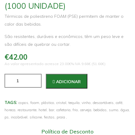
(1000 UNIDADE)
Térmicas de poliestireno FOAM (PSE) permitem de manter o
calor das bebidas.
São resistentes, duráveis e econômicos, têm um peso leve e
são difíceis de quebrar ou cortar.
€42.00
Ao valor apresentado acresce 23.00€% IVA 9.66€ (51.66€)
ADICIONAR
:
TAGS
copos,
foam,
plástico,
cristal,
tequila,
vinho,
descartáveis,
café,
horeca,
restaurante,
hotel,
bar,
cafetaria,
frio,
cerveja,
bebidas,
sumo,
água,
ps,
incobrável,
silicone,
festas,
praia ,
Política de Desconto