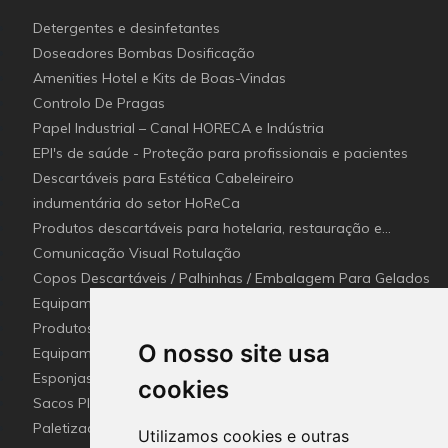
Detergentes e desinfetantes
Doseadores Bombas Dosificação
Amenities Hotel e Kits de Boas-Vindas
Controlo De Pragas
Papel Industrial – Canal HORECA e Indústria
EPI's de saúde - Proteção para profissionais e pacientes
Descartáveis para Estética Cabeleireiro
indumentária do setor HoReCa
Produtos descartáveis para hotelaria, restauração e
catering (Canal Horeca)
Comunicação Visual Rotulação
Copos Descartáveis / Palhinhas / Embalagem Para Gelados
Equipamentos para Setor - Hotelaria e Restauração
(Horeca)
Produtos e utensílios Detetaveis para a Indústria Alimentar
O nosso site usa
Equipamentos e Utensílios de Limpeza
Esponjas esfregões inox e Fibras (Disco de limpeza)
cookies
industriais
Sacos Plástico e Mangas de lavandaria Industrial
Paletização e embalagem industrial
Utilizamos cookies e outras