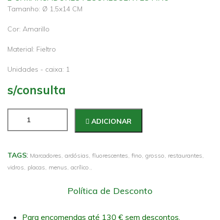
Tamanho: Ø 1,5x14 CM
Cor: Amarillo
Material: Fieltro
Unidades - caixa: 1
s/consulta
ADICIONAR
:
TAGS
Marcadores,
ardósias,
fluorescentes,
fino,
grosso,
restaurantes,
vidros,
placas,
menus,
acrílico.,
Política de Desconto
Para encomendas até 130 € sem descontos.