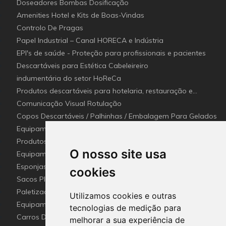
Doseadores Bombas Dosificação
Amenities Hotel e Kits de Boas-Vindas
Controlo De Pragas
Papel Industrial – Canal HORECA e Indústria
EPI's de saúde - Proteção para profissionais e pacientes
Descartáveis para Estética Cabeleireiro
indumentária do setor HoReCa
Produtos descartáveis para hotelaria, restauração e
catering (Canal Horeca)
Comunicação Visual Rotulação
Copos Descartáveis / Palhinhas / Embalagem Para Gelados
Equipamentos para Setor - Hotelaria e Restauração
(Horeca)
Produtos e utensílios Detetaveis para a Indústria Alimentar
O nosso site usa
Equipamentos e Utensílios de Limpeza
Esponjas esfregões inox e Fibras (Disco de limpeza)
cookies
industriais
Sacos Plástico e Mangas de lavandaria Industrial
Paletização e embalagem industrial
Utilizamos cookies e outras
Equipamento De Hotel HO.RE.CA
tecnologias de medição para
Carros De Apoio & Baldes De Limpeza
melhorar a sua experiência de