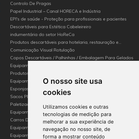
Controlo De Pragas
Papel Industrial – Canal HORECA e Indústria
EPI's de saúde - Proteção para profissionais e pacientes
Descartáveis para Estética Cabeleireiro
indumentária do setor HoReCa
Produtos descartáveis para hotelaria, restauração e
catering (Canal Horeca)
Comunicação Visual Rotulação
Copos Descartáveis / Palhinhas / Embalagem Para Gelados
Equipamentos para Setor - Hotelaria e Restauração
(Horeca)
Produtos e utensílios Detetaveis para a Indústria Alimentar
O nosso site usa
Equipamentos e Utensílios de Limpeza
Esponjas esfregões inox e Fibras (Disco de limpeza)
cookies
industriais
Sacos Plástico e Mangas de lavandaria Industrial
Paletização e embalagem industrial
Utilizamos cookies e outras
Equipamento De Hotel HO.RE.CA
tecnologias de medição para
Carros De Apoio & Baldes De Limpeza
melhorar a sua experiência de
Equipamentos Sanitários Para locais Públicos.
navegação no nosso site, de
Equipamentos para recolha selectiva de resíduos
forma a mostrar conteúdo