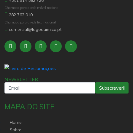
+351 914 582 726
Chamada para a rede móvel nacional
282 762 010
Chamada para a rede fixa nacional
comercial@lagoquimica.pt
NEWSLETTER
Subscrever!!
MAPA DO SITE
Home
Sobre