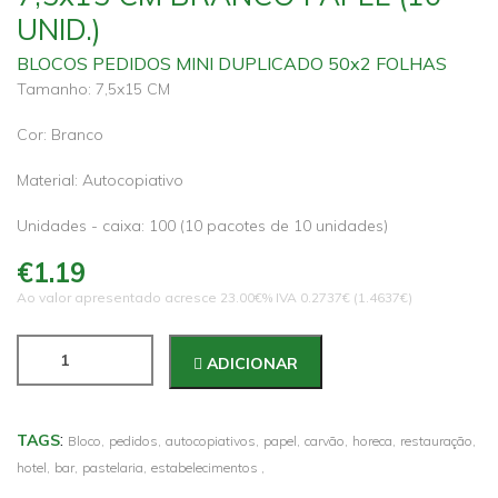
UNID.)
BLOCOS PEDIDOS MINI DUPLICADO 50x2 FOLHAS
Tamanho: 7,5x15 CM
Cor: Branco
Material: Autocopiativo
Unidades - caixa: 100 (10 pacotes de 10 unidades)
€1.19
Ao valor apresentado acresce 23.00€% IVA 0.2737€ (1.4637€)
ADICIONAR
:
TAGS
Bloco,
pedidos,
autocopiativos,
papel,
carvão,
horeca,
restauração,
hotel,
bar,
pastelaria,
estabelecimentos ,