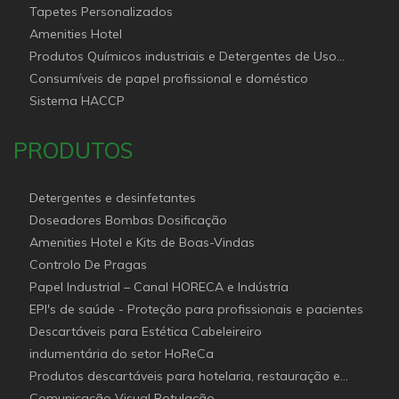
Tapetes Personalizados
Amenities Hotel
Produtos Químicos industriais e Detergentes de Uso
Profissional e doméstico
Consumíveis de papel profissional e doméstico
Sistema HACCP
PRODUTOS
Detergentes e desinfetantes
Doseadores Bombas Dosificação
Amenities Hotel e Kits de Boas-Vindas
Controlo De Pragas
Papel Industrial – Canal HORECA e Indústria
EPI's de saúde - Proteção para profissionais e pacientes
Descartáveis para Estética Cabeleireiro
indumentária do setor HoReCa
Produtos descartáveis para hotelaria, restauração e
catering (Canal Horeca)
Comunicação Visual Rotulação