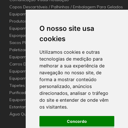
Copos Descartáveis / Palhinhas / Embalagem Para Gelados
Equipamentos para Setor - Hotelaria e Restauração
(Horeca)
Produtos e utensílios Detetaveis para a Indústria Alimentar
O nosso site usa
Equipamentos e Utensílios de Limpeza
Esponjas esfregões inox e Fibras (Disco de limpeza)
cookies
industriais
Sacos Plástico e Mangas de lavandaria Industrial
Paletização e embalagem industrial
Utilizamos cookies e outras
Equipamento De Hotel HO.RE.CA
tecnologias de medição para
Carros De Apoio & Baldes De Limpeza
melhorar a sua experiência de
Equipamentos Sanitários Para locais Públicos.
navegação no nosso site, de
Equipamentos para recolha selectiva de resíduos
forma a mostrar conteúdo
Tapetes de Entrada Personalizados com Logótipo
personalizado, anúncios
Purificador e esterilizador de ar e Nebulizadores
direcionados, analisar o tráfego
Equipamentos de Emergência
do site e entender de onde vêm
os visitantes.
Estantantes e Soluções em Altura
Água Quente Sanitária ( Termoacumulador elétrico )
Concordo