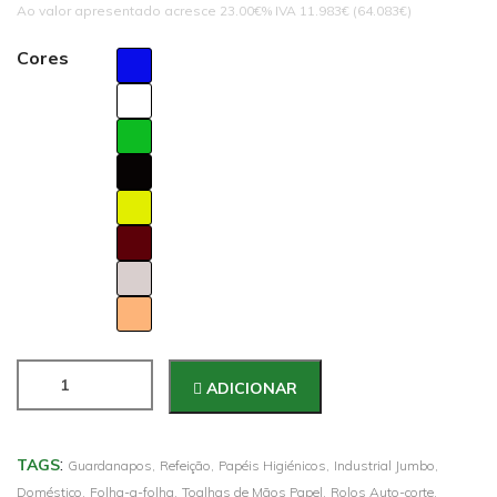
Ao valor apresentado acresce 23.00€% IVA 11.983€ (64.083€)
Cores
ADICIONAR
:
TAGS
Guardanapos,
Refeição,
Papéis Higiénicos,
Industrial Jumbo,
Doméstico,
Folha-a-folha,
Toalhas de Mãos Papel,
Rolos Auto-corte,