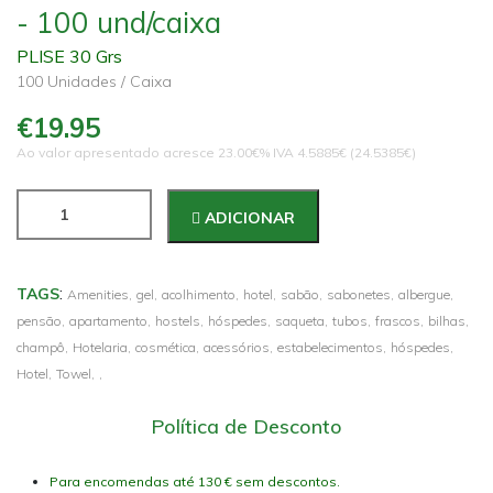
- 100 und/caixa
PLISE 30 Grs
100 Unidades / Caixa
€19.95
Ao valor apresentado acresce 23.00€% IVA 4.5885€ (24.5385€)
ADICIONAR
:
TAGS
Amenities,
gel,
acolhimento,
hotel,
sabão,
sabonetes,
albergue,
pensão,
apartamento,
hostels,
hóspedes,
saqueta,
tubos,
frascos,
bilhas,
champô,
Hotelaria,
cosmética,
acessórios,
estabelecimentos,
hóspedes,
Hotel,
Towel,
,
Política de Desconto
Para encomendas até 130 € sem descontos.