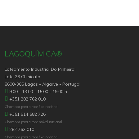
LAGOQUÍMICA®
Loteamento Industrial Do Pinheiral
Lote 26 Chinicato
8600-306 Lagos - Algarve - Portugal
9:00 - 13:00 - 15:00 - 19:00 h
+351 282 762 010
Chamada para a rede fixa nacional
+351 914 582 726
Chamada para a rede móvel nacional
282 762 010
Chamada para a rede fixa nacional