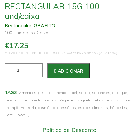
RECTANGULAR 15G 100
und/caixa
Rectangular GRAFITO
100 Unidades / Caixa
€17.25
Ao valor apresentado acresce 23.00€% IVA 3.9675€ (21.2175€)
ADICIONAR
:
TAGS
Amenities,
gel,
acolhimento,
hotel,
sabão,
sabonetes,
albergue,
pensão,
apartamento,
hostels,
hóspedes,
saqueta,
tubos,
frascos,
bilhas,
champô,
Hotelaria,
cosmética,
acessórios,
estabelecimentos,
hóspedes,
Hotel,
Towel,
,
Política de Desconto