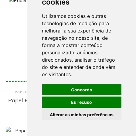
cookies
Utilizamos cookies e outras
tecnologias de medição para
melhorar a sua experiência de
navegação no nosso site, de
forma a mostrar conteúdo
personalizado, anúncios
direcionados, analisar o tráfego
do site e entender de onde vêm
os visitantes.
Encomendar
Concordo
PAPEL INDUSTRIAL – CANAL HORECA E INDÚSTRIA
Papel Higiénico Jumbo Pasta GOLD + 12 Rolos
Eu recuso
Joker
s/consulta
Alterar as minhas preferências