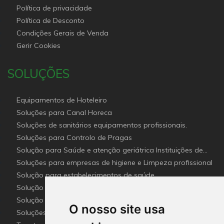
Política de privacidade
Política de Desconto
Condições Gerais de Venda
Gerir Cookies
SOLUÇÕES
Equipamentos de Hoteleiro
Soluções para Canal Horeca
Soluções de sanitários equipamentos profissionais.
Soluções para Controlo de Pragas
Solução para Saúde e atenção geriátrica Instituições de
Apoio Social
Soluções para empresas de higiene e Limpeza profissional
Solução para estabelecimentos de saúde
Solução para industria e superfícies comerciais
Solução para construção
O nosso site usa
Soluções Para Proteção do Meio Ambiente.