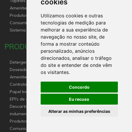
cookies
Tapetes Personalizados
Amenities Hotel
Produtos Químicos industriais e Detergentes de Uso
Utilizamos cookies e outras
Profissional e doméstico
tecnologias de medição para
Consumíveis de papel profissional e doméstico
melhorar a sua experiência de
Sistema HACCP
navegação no nosso site, de
forma a mostrar conteúdo
PRODUTOS
personalizado, anúncios
direcionados, analisar o tráfego
Detergentes e desinfetantes
do site e entender de onde vêm
Doseadores Bombas Dosificação
os visitantes.
Amenities Hotel e Kits de Boas-Vindas
Controlo De Pragas
Concordo
Papel Industrial – Canal HORECA e Indústria
EPI's de saúde - Proteção para profissionais e pacientes
Eu recuso
Descartáveis para Estética Cabeleireiro
Alterar as minhas preferências
indumentária do setor HoReCa
Produtos descartáveis para hotelaria, restauração e
catering (Canal Horeca)
Comunicação Visual Rotulação